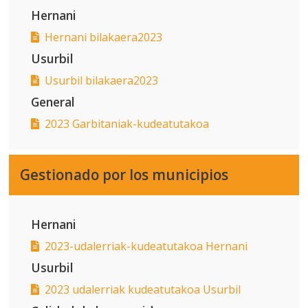
Hernani
Hernani bilakaera2023
Usurbil
Usurbil bilakaera2023
General
2023 Garbitaniak-kudeatutakoa
Gestionado por los municipios
Hernani
2023-udalerriak-kudeatutakoa Hernani
Usurbil
2023 udalerriak kudeatutakoa Usurbil