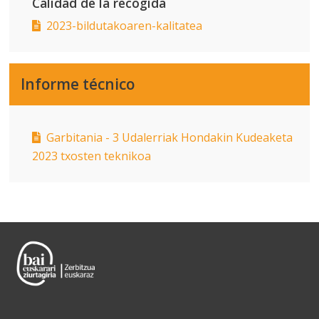
Calidad de la recogida
2023-bildutakoaren-kalitatea
Informe técnico
Garbitania - 3 Udalerriak Hondakin Kudeaketa
2023 txosten teknikoa