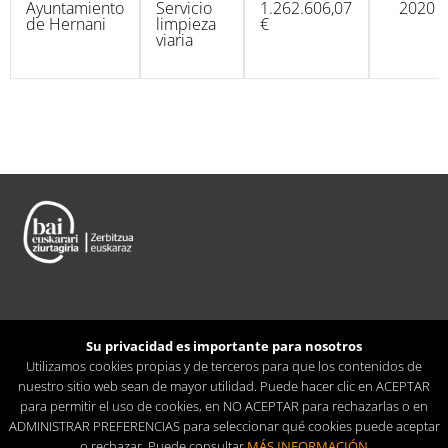
Ayuntamiento
Servicio
1.262.606,07
2020
de Hernani
limpieza
€
viaria
Su privacidad es importante para nosotros
Utilizamos cookies propias y de terceros para que los contenidos de
nuestro sitio web sean de mayor utilidad. Puede hacer clic en ACEPTAR
para permitir el uso de cookies, en NO ACEPTAR para rechazarlas o en
ADMINISTRAR PREFERENCIAS para seleccionar qué cookies puede aceptar
(0034) 943 369 609 · info@garbitania.eus
o rechazar. Puede consultar
MÁS INFORMACIÓN