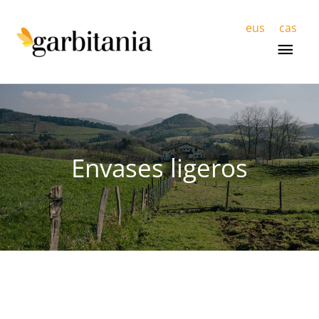
Men
eus
cas
prin
Envases ligeros