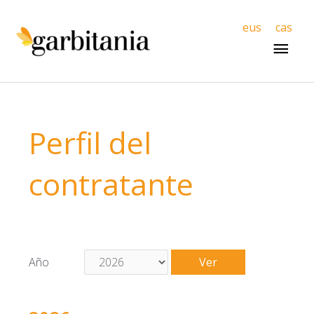
Men
eus
cas
princ
Perfil del
contratante
Año