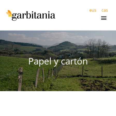
Men
eus
cas
prin
Papel y cartón