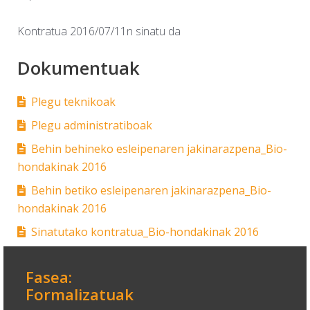
Kontratua 2016/07/11n sinatu da
Dokumentuak
Plegu teknikoak
Plegu administratiboak
Behin behineko esleipenaren jakinarazpena_Bio-
hondakinak 2016
Behin betiko esleipenaren jakinarazpena_Bio-
hondakinak 2016
Sinatutako kontratua_Bio-hondakinak 2016
Fasea:
Formalizatuak