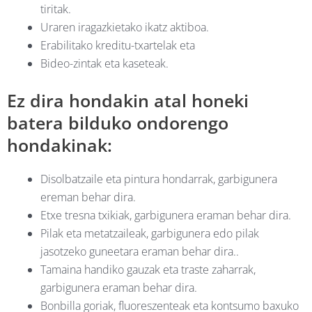
tiritak.
Uraren iragazkietako ikatz aktiboa.
Erabilitako kreditu-txartelak eta
Bideo-zintak eta kaseteak.
Ez dira hondakin atal honeki
batera bilduko ondorengo
hondakinak:
Disolbatzaile eta pintura hondarrak, garbigunera
ereman behar dira.
Etxe tresna txikiak, garbigunera eraman behar dira.
Pilak eta metatzaileak, garbigunera edo pilak
jasotzeko guneetara eraman behar dira..
Tamaina handiko gauzak eta traste zaharrak,
garbigunera eraman behar dira.
Bonbilla goriak, fluoreszenteak eta kontsumo baxuko