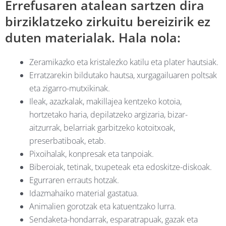
Errefusaren atalean sartzen dira
birziklatzeko zirkuitu bereizirik ez
duten materialak. Hala nola:
Zeramikazko eta kristalezko katilu eta plater hautsiak.
Erratzarekin bildutako hautsa, xurgagailuaren poltsak
eta zigarro-mutxikinak.
Ileak, azazkalak, makillajea kentzeko kotoia,
hortzetako haria, depilatzeko argizaria, bizar-
aitzurrak, belarriak garbitzeko kotoitxoak,
preserbatiboak, etab.
Pixoihalak, konpresak eta tanpoiak.
Biberoiak, tetinak, txupeteak eta edoskitze-diskoak.
Egurraren errauts hotzak.
Idazmahaiko material gastatua.
Animalien gorotzak eta katuentzako lurra.
Sendaketa-hondarrak, esparatrapuak, gazak eta