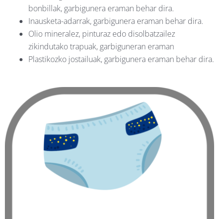
bonbillak, garbigunera eraman behar dira.
Inausketa-adarrak, garbigunera eraman behar dira.
Olio mineralez, pinturaz edo disolbatzailez
zikindutako trapuak, garbiguneran eraman
Plastikozko jostailuak, garbigunera eraman behar dira.