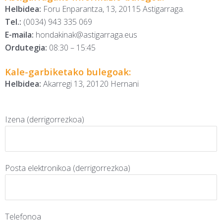
Helbidea:
Foru Enparantza, 13, 20115 Astigarraga.
Tel.:
(0034) 943 335 069
E-maila:
hondakinak@astigarraga.eus
Ordutegia:
08:30 – 15:45
Kale-garbiketako bulegoak:
Helbidea:
Akarregi 13, 20120 Hernani
Izena (derrigorrezkoa)
Posta elektronikoa (derrigorrezkoa)
Telefonoa