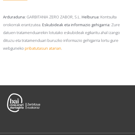
Arduraduna:
GARBITANIA ZERO ZABOR, S.L.
Helburua:
Kontsulta
orokorrak erantzutea.
Eskubideak eta informazio gehigarria:
Zure
datuen tratamenduarekin lotutako eskubideak egikaritu ahal izango
dituzu eta tratamenduari buruzko informazio gehigarria lortu gure
webguneko
pribatutasun atarian
.