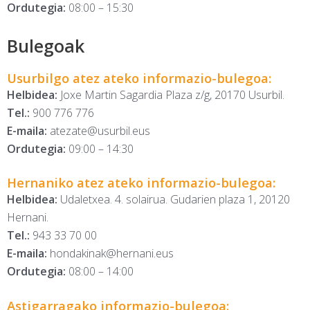
Ordutegia:
08:00 – 15:30
Bulegoak
Usurbilgo atez ateko informazio-bulegoa:
Helbidea:
Joxe Martin Sagardia Plaza z/g, 20170 Usurbil.
Tel.:
900 776 776
E-maila:
atezate@usurbil.eus
Ordutegia
:
09:00 – 14:30
Hernaniko atez ateko informazio-bulegoa:
Helbidea:
Udaletxea. 4. solairua. Gudarien plaza 1, 20120
Hernani.
Tel.:
943 33 70 00
E-maila:
hondakinak@hernani.eus
Ordutegia:
08:00 – 14:00
Astigarragako informazio-bulegoa: