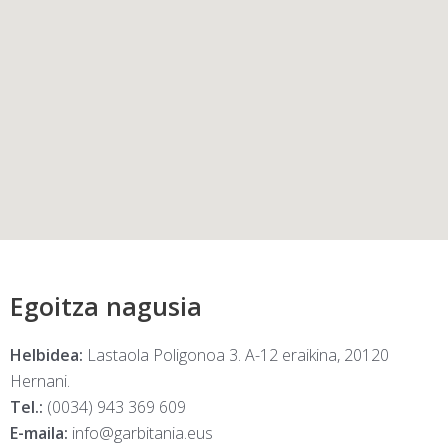
Egoitza nagusia
Helbidea:
Lastaola Poligonoa 3. A-12 eraikina, 20120
Hernani.
Tel.:
(0034) 943 369 609
E-maila:
info@garbitania.eus