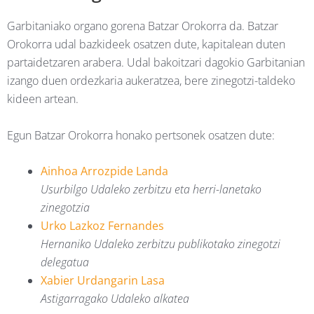
Garbitaniako organo gorena Batzar Orokorra da. Batzar
Orokorra udal bazkideek osatzen dute, kapitalean duten
partaidetzaren arabera. Udal bakoitzari dagokio Garbitanian
izango duen ordezkaria aukeratzea, bere zinegotzi-taldeko
kideen artean.
Egun Batzar Orokorra honako pertsonek osatzen dute:
Ainhoa Arrozpide Landa
Usurbilgo Udaleko zerbitzu eta herri-lanetako
zinegotzia
Urko Lazkoz Fernandes
Hernaniko Udaleko zerbitzu publikotako zinegotzi
delegatua
Xabier Urdangarin Lasa
Astigarragako Udaleko alkatea