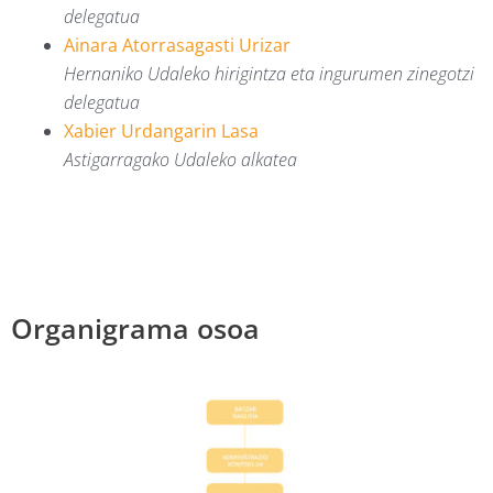
delegatua
Ainara Atorrasagasti Urizar
Hernaniko Udaleko hirigintza eta ingurumen zinegotzi
delegatua
Xabier Urdangarin Lasa
Astigarragako Udaleko alkatea
Organigrama osoa