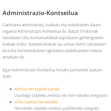
Administrazio-Kontseilua
Garbitania administratu, kudeatu eta ordezkatzen dauen
organoa Administrazio Kontseilua da. Batzar Orokorrak
izendatzen ditu kontseilukideak kapitalaren gehiengoaren
erabaki bidez. Kontseilukideak lau urtean behin izendatzen
dira eta, kontseilukideen agintaldia udalekoarekin batera
amaituko da.
Egun Administrazio Kontseilua honako pertsonek osatzen
dute:
Ainhoa Arrozpide Landa
Usurbilgo Udaleko zerbitzu eta herri-laneko zinegotzia
Urko Lazkoz Fernandes
Hernaniko Udaleko zerbitzu publikotako zinegotzi