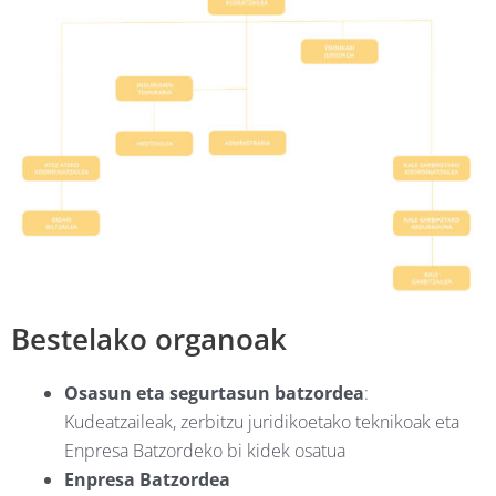
Bestelako organoak
Osasun eta segurtasun batzordea
:
Kudeatzaileak, zerbitzu juridikoetako teknikoak eta
Enpresa Batzordeko bi kidek osatua
Enpresa Batzordea