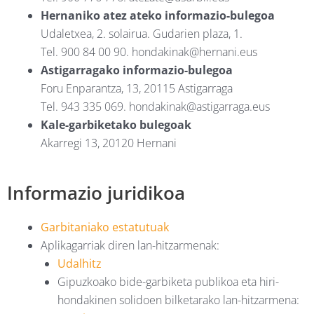
Hernaniko atez ateko informazio-bulegoa
Udaletxea, 2. solairua. Gudarien plaza, 1.
Tel. 900 84 00 90. hondakinak@hernani.eus
Astigarragako informazio-bulegoa
Foru Enparantza, 13, 20115 Astigarraga
Tel. 943 335 069. hondakinak@astigarraga.eus
Kale-garbiketako bulegoak
Akarregi 13, 20120 Hernani
Informazio juridikoa
Garbitaniako estatutuak
Aplikagarriak diren lan-hitzarmenak:
Udalhitz
Gipuzkoako bide-garbiketa publikoa eta hiri-
hondakinen solidoen bilketarako lan-hitzarmena: