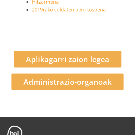
Hitzarmena
2019rako soldaten berrikuspena
Aplikagarri zaion legea
Administrazio-organoak