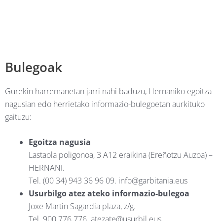
Bulegoak
Gurekin harremanetan jarri nahi baduzu, Hernaniko egoitza
nagusian edo herrietako informazio-bulegoetan aurkituko
gaituzu:
Egoitza nagusia
Lastaola poligonoa, 3 A12 eraikina (Ereñotzu Auzoa) –
HERNANI.
Tel. (00 34) 943 36 96 09. info@garbitania.eus
Usurbilgo atez ateko informazio-bulegoa
Joxe Martin Sagardia plaza, z/g.
Tel. 900 776 776. atezate@usurbil.eus