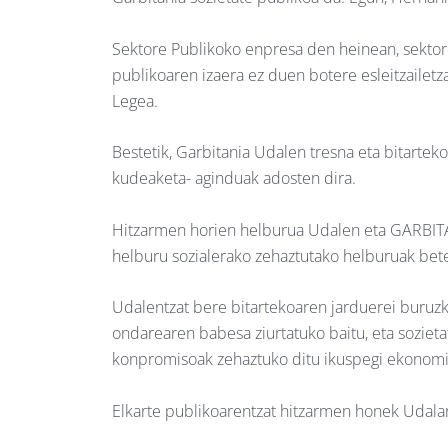
Sektore Publikoko enpresa den heinean, sektor
publikoaren izaera ez duen botere esleitzailetz
Legea.
Bestetik, Garbitania Udalen tresna eta bitartek
kudeaketa- aginduak adosten dira.
Hitzarmen horien helburua Udalen eta GARBITAN
helburu sozialerako zehaztutako helburuak bete
Udalentzat bere bitartekoaren jarduerei buruzko
ondarearen babesa ziurtatuko baitu, eta soziet
konpromisoak zehaztuko ditu ikuspegi ekonomiko
Elkarte publikoarentzat hitzarmen honek Udala