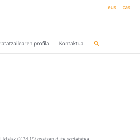
eus
cas
Search
atatzailearen profila
Kontaktua
 Udalak (%24,15) osatzen dute sozietatea.