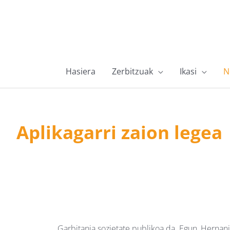
Hasiera
Zerbitzuak
Ikasi
N
Aplikagarri zaion legea
Garbitania sozietate publikoa da. Egun, Hernan