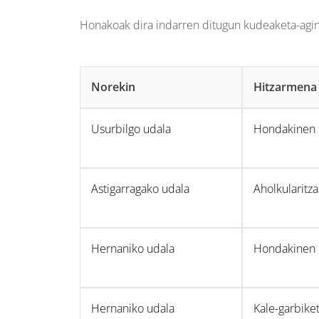
Honakoak dira indarren ditugun kudeaketa-agi
Norekin
Hitzarmena
Usurbilgo udala
Hondakinen b
Astigarragako udala
Aholkularitza
Hernaniko udala
Hondakinen b
Hernaniko udala
Kale-garbike