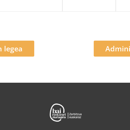
n legea
Admini