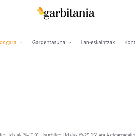
or gara
Gardentasuna
Lan-eskaintzak
Kontr
iko Udalak (%49,9), Usurbilgo Udalak (%25,95) eta Astigarragako