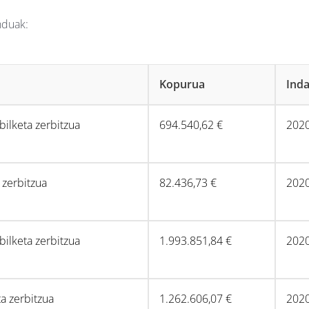
nduak:
Kopurua
Inda
ilketa zerbitzua
694.540,62 €
202
 zerbitzua
82.436,73 €
202
ilketa zerbitzua
1.993.851,84 €
202
ta zerbitzua
1.262.606,07 €
202