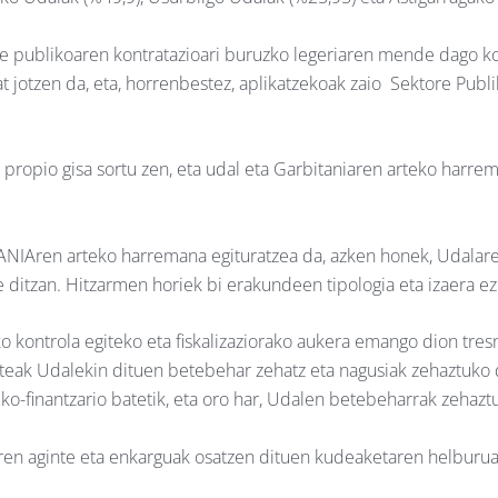
e publikoaren kontratazioari buruzko legeriaren mende dago kon
at jotzen da, eta, horrenbestez, aplikatzekoak zaio Sektore Pu
o propio gisa sortu zen, eta udal eta Garbitaniaren arteko harr
IAren arteko harremana egituratzea da, azken honek, Udalaren
 ditzan. Hitzarmen horiek bi erakundeen tipologia eta izaera ez
 kontrola egiteko eta fiskalizaziorako aukera emango dion tresn
ateak Udalekin dituen betebehar zehatz eta nagusiak zehaztuko 
-finantzario batetik, eta oro har, Udalen betebeharrak zehaztu
ren aginte eta enkarguak osatzen dituen kudeaketaren helburua