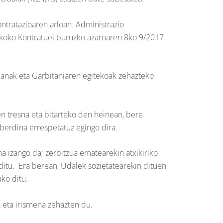
tratazioaren arloan. Administrazio
blikoko Kontratuei buruzko azaroaren 8ko 9/2017
emanak eta Garbitaniaren egitekoak zehazteko
 tresna eta bitarteko den heinean, bere
berdina errespetatuz egingo dira.
a izango da; zerbitzua ematearekin atxikiriko
ditu. Era berean, Udalek sozietatearekin dituen
ko ditu.
 eta irismena zehazten du.