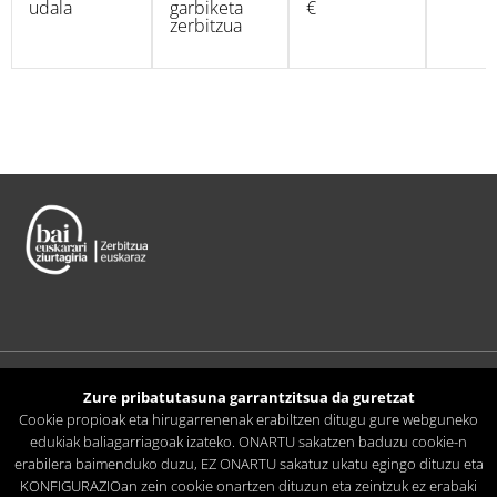
udala
garbiketa
€
zerbitzua
Zure pribatutasuna garrantzitsua da guretzat
Cookie propioak eta hirugarrenenak erabiltzen ditugu gure webguneko
edukiak baliagarriagoak izateko. ONARTU sakatzen baduzu cookie-n
erabilera baimenduko duzu, EZ ONARTU sakatuz ukatu egingo dituzu eta
(0034) 943 369 609 · info@garbitania.eus
KONFIGURAZIOan zein cookie onartzen dituzun eta zeintzuk ez erabaki