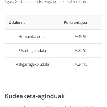
Egun, Garbitania ondorengo udalek osatzen dute:
Udalerria
Portzentajea
Hernaniko udala
%49,90
Usurbilgo udala
%25,95
Astigarragako udala
%24,15
Kudeaketa-aginduak