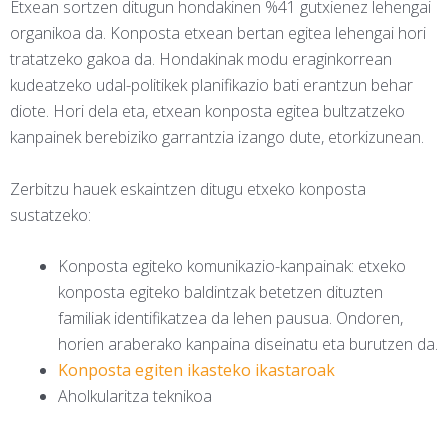
Etxean sortzen ditugun hondakinen %41 gutxienez lehengai
organikoa da. Konposta etxean bertan egitea lehengai hori
tratatzeko gakoa da. Hondakinak modu eraginkorrean
kudeatzeko udal-politikek planifikazio bati erantzun behar
diote. Hori dela eta, etxean konposta egitea bultzatzeko
kanpainek berebiziko garrantzia izango dute, etorkizunean.
Zerbitzu hauek eskaintzen ditugu etxeko konposta
sustatzeko:
Konposta egiteko komunikazio-kanpainak: etxeko
konposta egiteko baldintzak betetzen dituzten
familiak identifikatzea da lehen pausua. Ondoren,
horien araberako kanpaina diseinatu eta burutzen da.
Konposta egiten ikasteko ikastaroak
Aholkularitza teknikoa