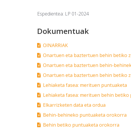
Espedientea: LP 01-2024
Dokumentuak
OINARRIAK
Onartuen eta baztertuen behin betiko 
Onartuen eta baztertuen behin-behinek
Onartuen eta baztertuen behin betiko 
Lehiaketa fasea: merituen puntuaketa
Lehiaketa fasea: merituen behin betiko
Elkarrizketen data eta ordua
Behin-behineko puntuaketa orokorra
Behin betiko puntuaketa orokorra