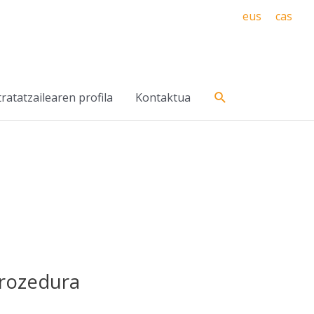
eus
cas
Search
ratatzailearen profila
Kontaktua
prozedura