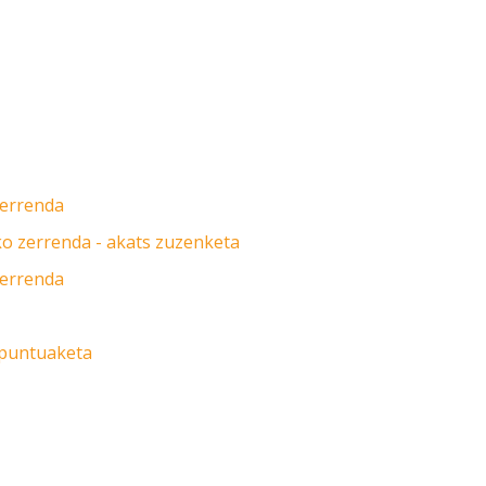
zerrenda
o zerrenda - akats zuzenketa
zerrenda
 puntuaketa