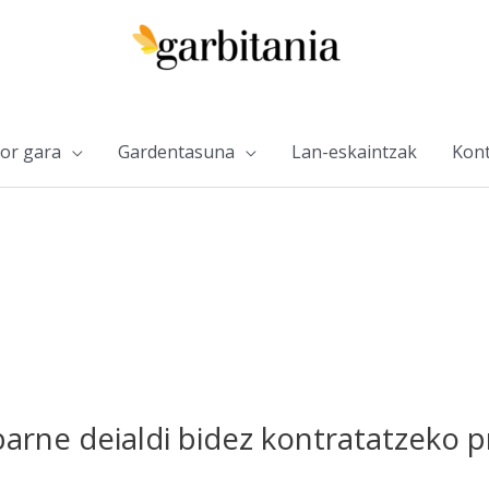
or gara
Gardentasuna
Lan-eskaintzak
Kont
arne deialdi bidez kontratatzeko 