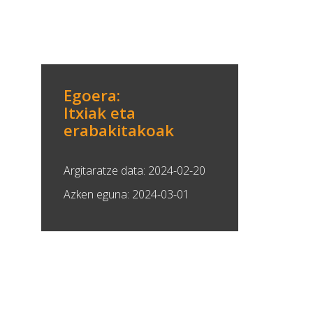
Egoera:
Itxiak eta
erabakitakoak
Argitaratze data: 2024-02-20
Azken eguna: 2024-03-01