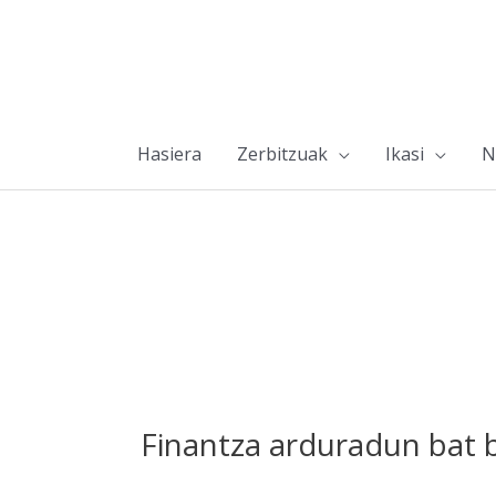
Hasiera
Zerbitzuak
Ikasi
N
Finantza arduradun bat b