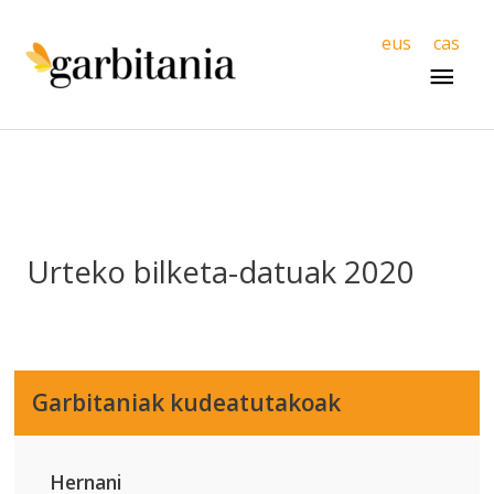
Mai
eus
cas
Men
Urteko bilketa-datuak 2020
Garbitaniak kudeatutakoak
Hernani