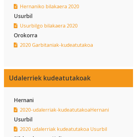
Hernaniko bilakaera 2020
Usurbil
Usurbilgo bilakaera 2020
Orokorra
2020 Garbitaniak-kudeatutakoa
Udalerriek kudeatutakoak
Hernani
2020-udalerriak-kudeatutakoaHernani
Usurbil
2020 udalerriak kudeatutakoa Usurbil