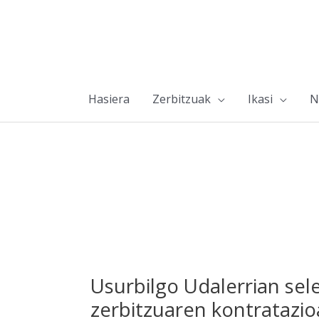
Hasiera
Zerbitzuak
Ikasi
N
Usurbilgo Udalerrian sele
zerbitzuaren kontratazio