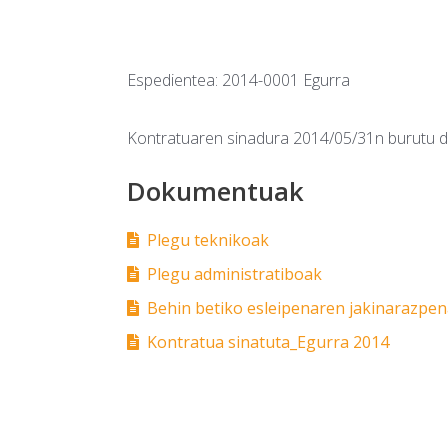
Espedientea: 2014-0001 Egurra
Kontratuaren sinadura 2014/05/31n burutu d
Dokumentuak
Plegu teknikoak
Plegu administratiboak
Behin betiko esleipenaren jakinarazpe
Kontratua sinatuta_Egurra 2014