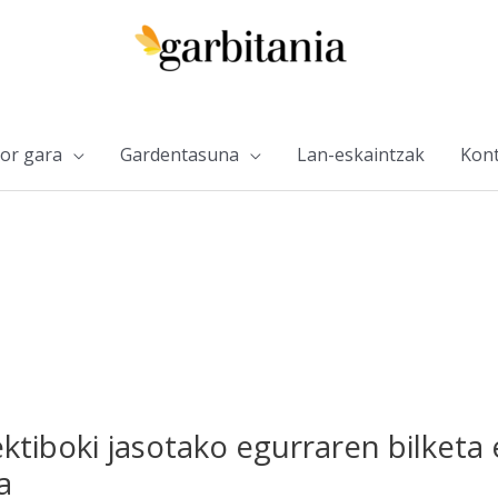
or gara
Gardentasuna
Lan-eskaintzak
Kont
ktiboki jasotako egurraren bilketa
a