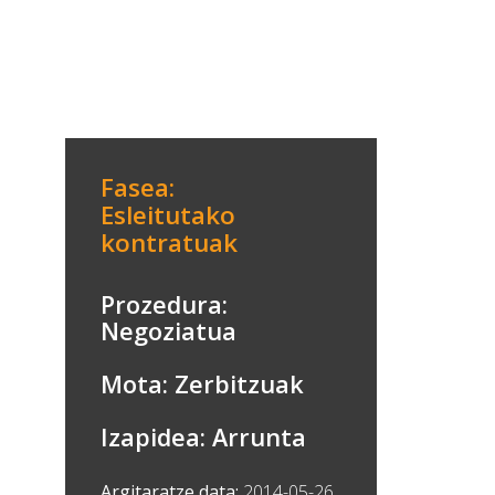
Fasea:
Esleitutako
kontratuak
Prozedura:
Negoziatua
Mota: Zerbitzuak
Izapidea: Arrunta
Argitaratze data:
2014-05-26