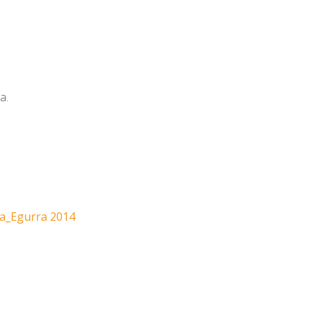
a.
na_Egurra 2014