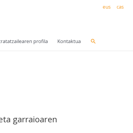
eus
cas
Search
ratatzailearen profila
Kontaktua
 eta garraioaren