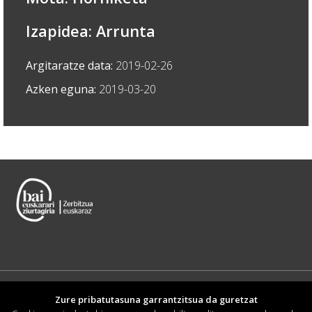
Izapidea: Arrunta
Argitaratze data:
2019-02-26
Azken eguna:
2019-03-20
Zure pribatutasuna garrantzitsua da guretzat