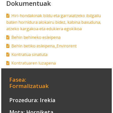
Dokumentuak
Hiri-hondakinak bildu eta garraiatzeko ibilgailu
baten hornidura alokairu bidez, kabina baxuduna,
atzeko kargakoa eta edukiera egokikoa
Behin behineko esleipena
Behin betiko esleipena_Envirorent
Kontratua sinatuta
Kontratuaren luzapena
Fasea:
Formalizatuak
Prozedura: Irekia
Mota: Horniketa