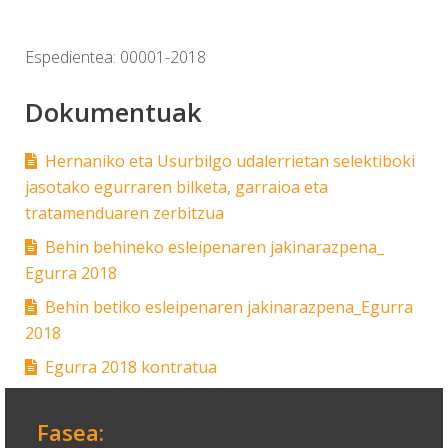
Espedientea: 00001-2018
Dokumentuak
Hernaniko eta Usurbilgo udalerrietan selektiboki
jasotako egurraren bilketa, garraioa eta
tratamenduaren zerbitzua
Behin behineko esleipenaren jakinarazpena_
Egurra 2018
Behin betiko esleipenaren jakinarazpena_Egurra
2018
Egurra 2018 kontratua
Fasea: