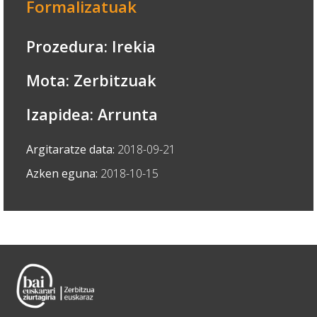
Formalizatuak
Prozedura: Irekia
Mota: Zerbitzuak
Izapidea: Arrunta
Argitaratze data:
2018-09-21
Azken eguna:
2018-10-15