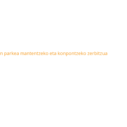
uen parkea mantentzeko eta konpontzeko zerbitzua