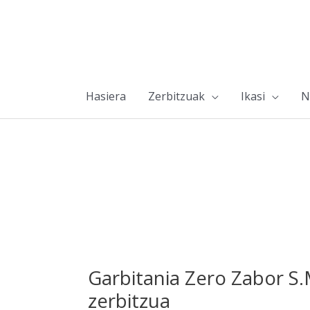
Hasiera
Zerbitzuak
Ikasi
N
Garbitania Zero Zabor S
zerbitzua