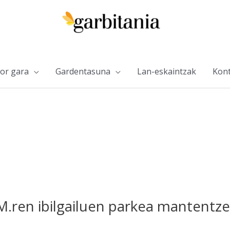
or gara
Gardentasuna
Lan-eskaintzak
Kont
.M.ren ibilgailuen parkea mantent