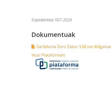
Espedientea: 007-2024
Dokumentuak
Garbitania Zero Zabor S.M.ren ibilgail
Ikusi Plataforman: