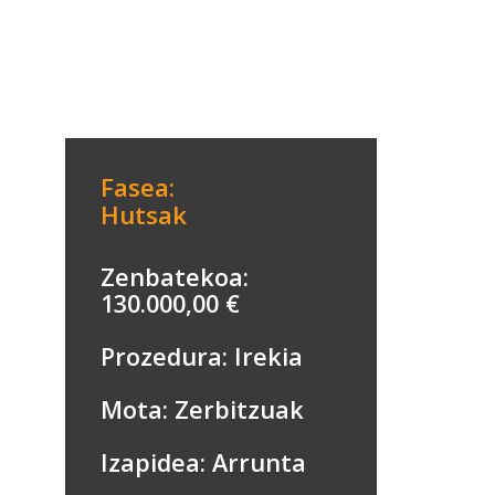
Fasea:
Hutsak
Zenbatekoa:
130.000,00 €
Prozedura: Irekia
Mota: Zerbitzuak
Izapidea: Arrunta