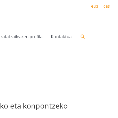
eus
cas
Search
ratatzailearen profila
Kontaktua
zeko eta konpontzeko