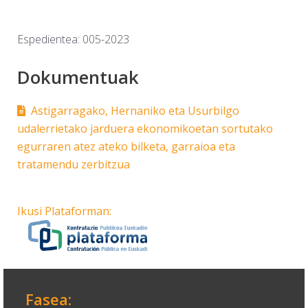
Espedientea: 005-2023
Dokumentuak
Astigarragako, Hernaniko eta Usurbilgo
udalerrietako jarduera ekonomikoetan sortutako
egurraren atez ateko bilketa, garraioa eta
tratamendu zerbitzua
Ikusi Plataforman:
Fasea: