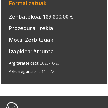
Formalizatuak
Zenbatekoa: 189.800,00 €
Prozedura: Irekia
Mota: Zerbitzuak
Izapidea: Arrunta
Argitaratze data:
2023-10-27
Azken eguna:
2023-11-22