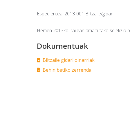
Espedientea: 2013-001 Biltzaile/gidari
Hemen 2013ko irailean amaitutako selekzio p
Dokumentuak
Biltzaile gidari oinarriak
Behin betiko zerrenda