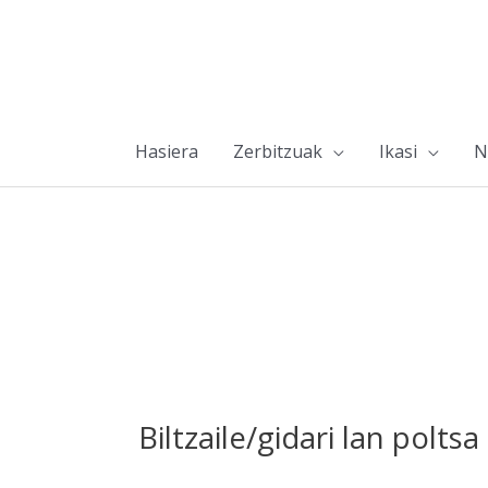
Hasiera
Zerbitzuak
Ikasi
N
Biltzaile/gidari lan poltsa