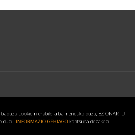
en baduzu cookie-n erabilera baimenduko duzu, EZ ONARTU
o duzu.
INFORMAZIO GEHIAGO
kontsulta dezakezu.