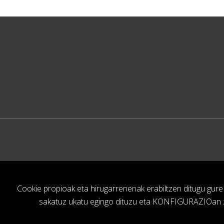
Cookie propioak eta hirugarrenenak erabiltzen ditugu g
sakatuz ukatu egingo dituzu eta KONFIGURAZIOan ze