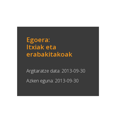
Egoera:
Itxiak eta
erabakitakoak
Argitaratze data: 2013-09-30
Azken eguna: 2013-09-30