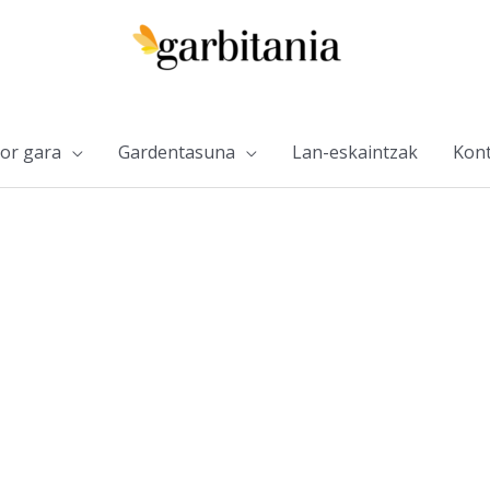
or gara
Gardentasuna
Lan-eskaintzak
Kont