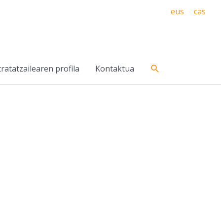
eus
cas
Search
ratatzailearen profila
Kontaktua