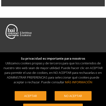
Su privacidad es importante para nosotros
Utilizamos cookies propias y de terceros para que los contenidos de
nuestro sitio web sean de mayor utilidad. Puede hacer clic en ACEPTAR
para permitir el uso de cookies, en NO ACEPTAR para rechazarlas o en
ADMINISTRAR PREFERENCIAS para seleccionar qué cookies puede
(0034) 943 369 609 · info@garbitania.eus
aceptar o rechazar. Puede consultar
MÁS INFORMACIÓN
Lastaola Poligonoa 3, A-12 eraikina · 20120 Hernani
ACEPTAR
NO ACEPTAR
Buzón anticorrupción
Aviso legal
·
Portal de privacidad
·
Política de cookies