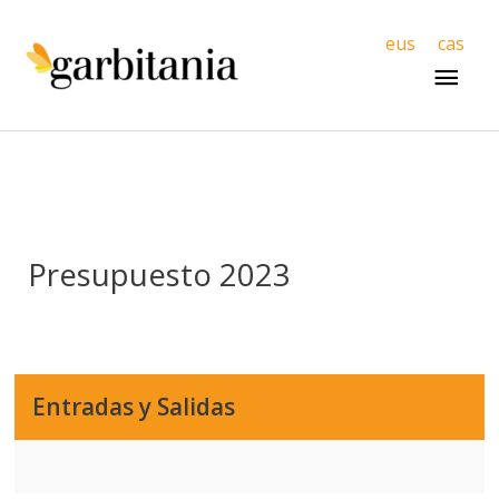
Men
eus
cas
princ
Presupuesto 2023
Entradas y Salidas