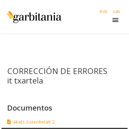
Men
eus
cas
princ
CORRECCIÓN DE ERRORES
it txartela
Documentos
akats zuzenketak 2