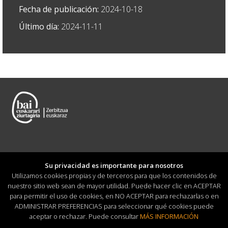
Fecha de publicación:
2024-10-18
Último día:
2024-11-11
Su privacidad es importante para nosotros
Utilizamos cookies propias y de terceros para que los contenidos de
nuestro sitio web sean de mayor utilidad. Puede hacer clic en ACEPTAR
para permitir el uso de cookies, en NO ACEPTAR para rechazarlas o en
ADMINISTRAR PREFERENCIAS para seleccionar qué cookies puede
(0034) 943 369 609 · info@garbitania.eus
aceptar o rechazar. Puede consultar
MÁS INFORMACIÓN